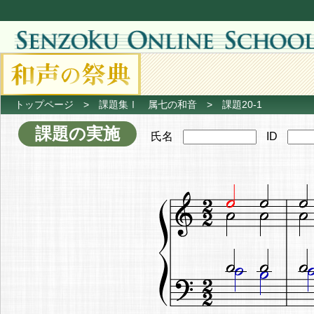
トップページ
>
課題集Ⅰ 属七の和音
> 課題20-1
課題の実施
氏名
ID