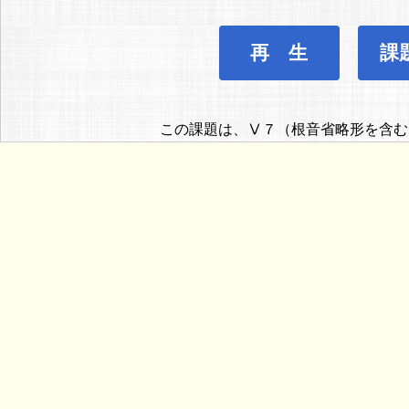
再 生
課
この課題は、Ⅴ７（根音省略形を含む