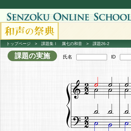
トップページ
>
課題集Ⅰ 属七の和音
> 課題26-2
課題の実施
氏名
ID