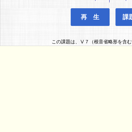
再 生
課
この課題は、Ⅴ７（根音省略形を含む