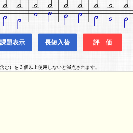
課題表示
長短入替
評 価
含む）を 3 個以上使用しないと減点されます。