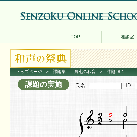
TOP
相談室
トップページ
>
課題集Ⅰ 属七の和音
> 課題28-1
課題の実施
氏名
ID