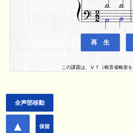
再 生
この課題は、Ⅴ７（根音省略形を
全声部移動
▲
保留