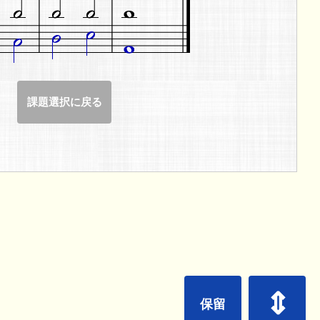
課題選択に戻る
⇕
保留