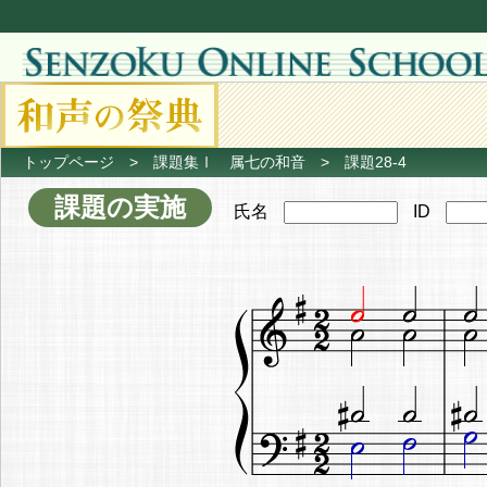
トップページ
>
課題集Ⅰ 属七の和音
> 課題28-4
課題の実施
氏名
ID