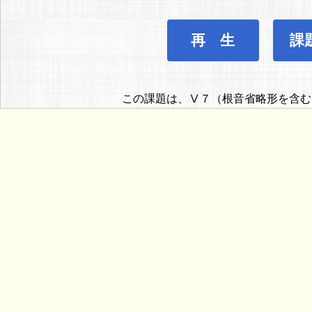
再 生
課
この課題は、Ⅴ７（根音省略形を含む