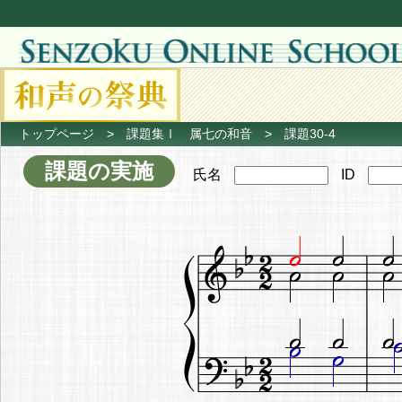
トップページ
>
課題集Ⅰ 属七の和音
> 課題30-4
課題の実施
氏名
ID