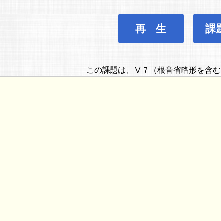
再 生
課
この課題は、Ⅴ７（根音省略形を含む