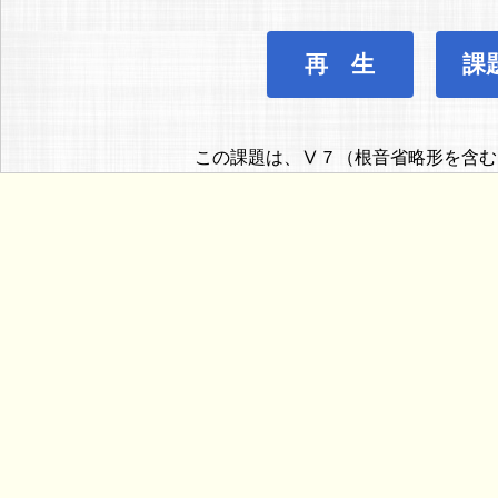
再 生
課
この課題は、Ⅴ７（根音省略形を含む