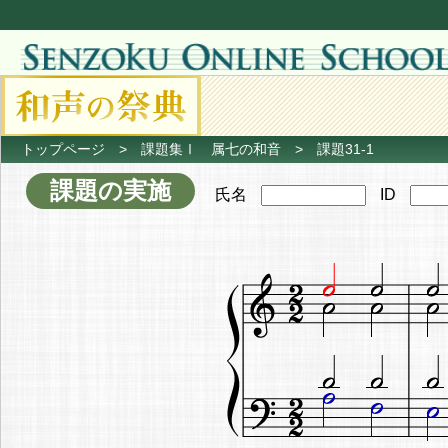
トップページ
>
課題集Ⅰ 属七の和音
> 課題31-1
課題の実施
氏名
ID