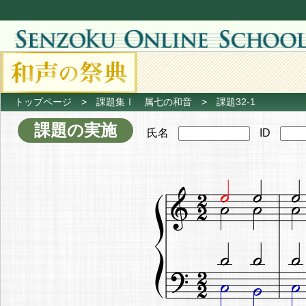
トップページ
>
課題集Ⅰ 属七の和音
> 課題32-1
課題の実施
氏名
ID