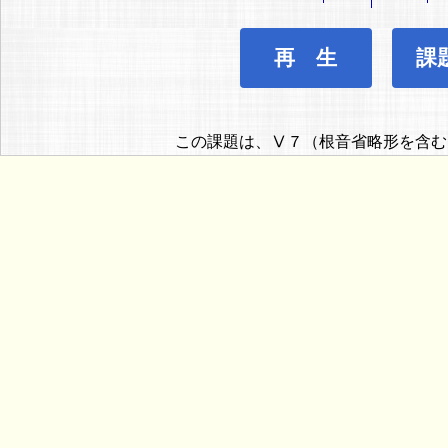
再 生
課
この課題は、Ⅴ７（根音省略形を含む