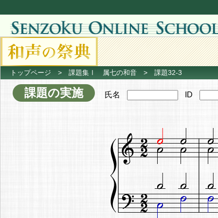
トップページ
>
課題集Ⅰ 属七の和音
> 課題32-3
課題の実施
氏名
ID