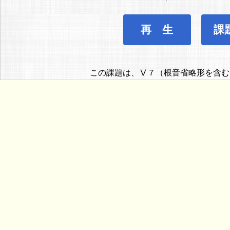
再 生
課
この課題は、Ⅴ７（根音省略形を含む