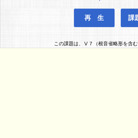
再 生
課
この課題は、Ⅴ７（根音省略形を含む