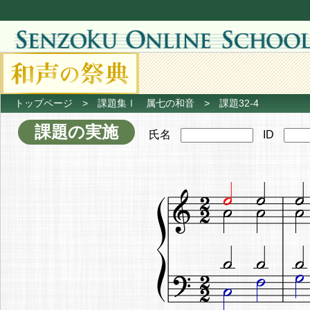
トップページ
>
課題集Ⅰ 属七の和音
> 課題32-4
課題の実施
氏名
ID