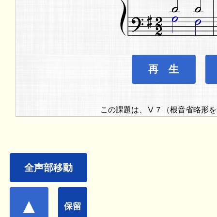
再 生
この課題は、Ⅴ７（根音省略形を
全声部移動
▲
保留