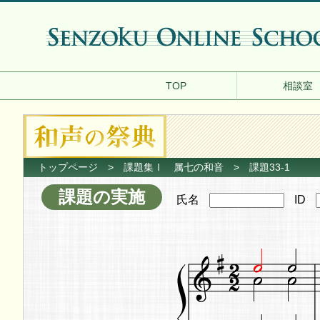
TOP
相談室
トップページ
>
課題集Ⅰ 属七の和音
> 課題33-1
課題の実施
氏名
ID