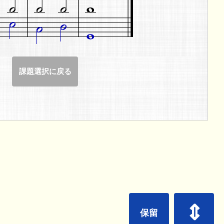
課題選択に戻る
⇕
保留