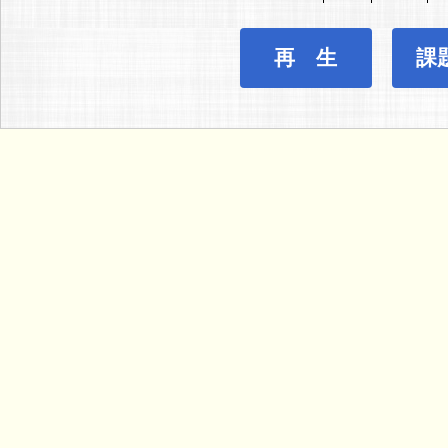
再 生
課