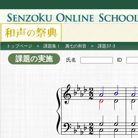
トップページ
>
課題集Ⅰ 属七の和音
> 課題37-3
課題の実施
氏名
ID