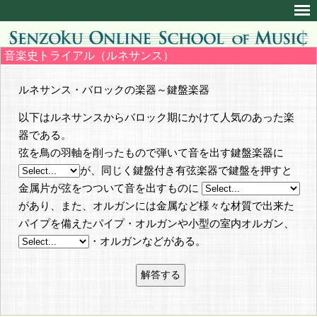
音楽史トライアル（ルネサンス）
ルネサンス・バロックの楽器～鍵盤楽器
以下はルネサンスからバロック期にかけて人気のあった楽
器である。
弦を鳥の羽軸を削ったもので弾いて音を出す鍵盤楽器に
が、同じく鍵盤付き有弦楽器で鍵盤を押すと
金属片が弦をつついて音を出すものに
があり、また、オルガンには金属など様々な材質で出来た
パイプを備えたパイプ・オルガンや小型の室内オルガン、
・オルガンなどがある。